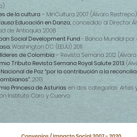
o)
es de la cultura
– MinCultura 2007 (Álvaro Restrepo)
Causa
Educación en Danza,
concedido al Director Á
dad de Antioquia. 2008
apan Social Development Fund
- Banco Mundial por 
casa.
Washington D.C. (EE.UU) 2011
líderes de Colombia
– Revista Semana 2012 (Álvaro
mio Tributo Revista Semana Royal Salute 2013
(Álv
Nacional de Paz “por la contribución a la reconcilia
lombianos”.
2013
mio Princesa de Asturias
en dos categorías: Artes 
ón Instituto Caro y Cuervo