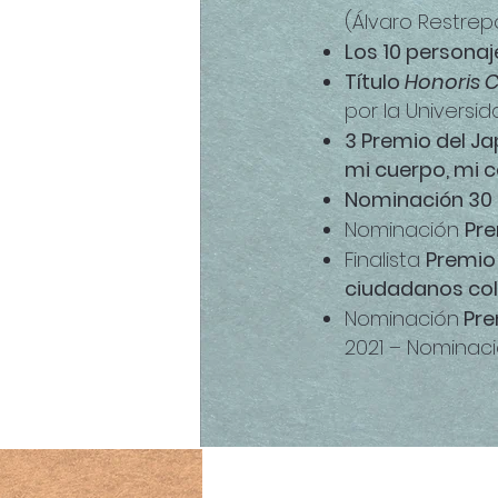
(Álvaro Restrep
Los 10 personaj
Título
Honoris 
por la Universi
3 Premio del J
mi cuerpo, mi 
Nominación 30 
Nominación
Pre
Finalista
Premio 
ciudadanos co
Nominación
Pre
2021 – Nominaci