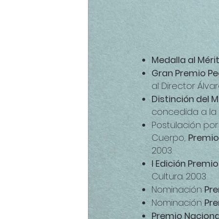
DE
Medalla al Méri
Gran Premio Pe
al Director Álva
Distinción del M
concedida a la 
Postulación por
Cuerpo,
Premio
2003.
I Edición Premi
Cultura. 2003
Nominación
Pre
Nominación
Pr
Premio Naciona