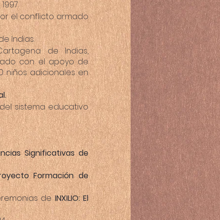
1997.
r el conflicto armado
e Indias.
Cartagena de Indias,
lado con el apoyo de
0 niños adicionales en
l.
s del sistema educativo
ncias Significativas de
royecto Formación de
ceremonias de
INXILIO: El