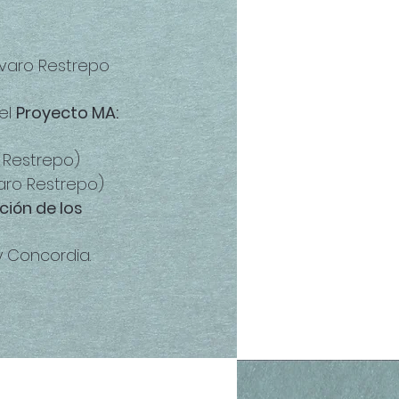
lvaro Restrepo
el
Proyecto MA:
 Restrepo)
aro Restrepo)
ción de los
y Concordia.