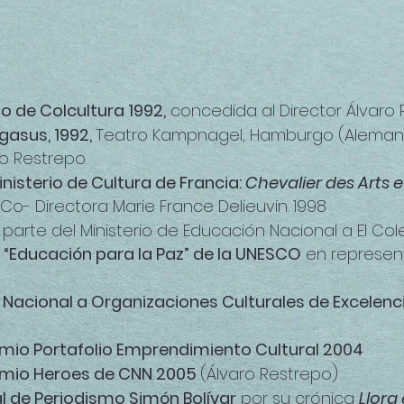
PREMIOS Y RECONOCIMIENTOS
LOS BENEFICIARIOS DIRECTOS
 LAMETODOLOGÍA DE eCdC HAN S
to de Colcultura 1992,
concedida al Director Álvaro
gasus, 1992,
Teatro Kampnagel, Hamburgo (Alemani
ro Restrepo.
inisterio de Cultura de Francia:
Chevalier des Arts e
Co- Directora Marie France Delieuvin. 1998
 parte del Ministerio de Educación Nacional a El Col
 “Educación para la Paz” de la UNESCO
en represent
o Nacional a Organizaciones Culturales de Excelenci
mio Portafolio Emprendimiento Cultural 2004
emio Heroes de CNN 2005
(Álvaro Restrepo)
l de Periodismo Simón Bolívar
por su crónica
Llora