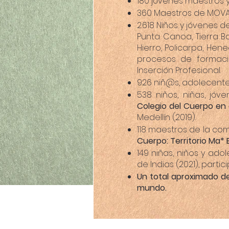
180 jóvenes maestros y
360 Maestros de MOVA 
2.618 Niños y jóvenes 
Punta Canoa, Tierra Ba
Hierro, Policarpa, Hen
procesos de formaci
Inserción Profesional.
926 niñ@s, adolecente
538 niños, niñas, jóv
Colegio del Cuerpo en e
Medellín (2019).
118 maestros de la co
Cuerpo: Territorio Ma* 
149 niñas, niños y ado
de Indias (2021), parti
Un total aproximado de
mundo.