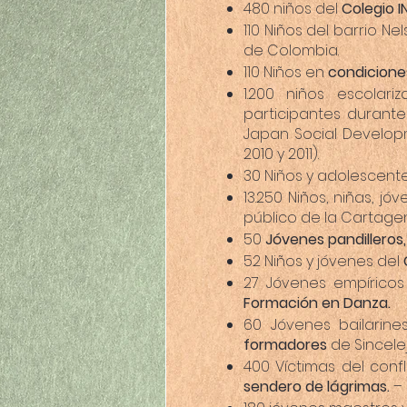
480 niños del
Colegio I
110 Niños del barrio N
de Colombia.
110 Niños en
condicione
1.200 niños escolar
participantes durant
Japan Social Developm
2010 y 2011).
30 Niños y adolescente
13.250 Niños, niñas, j
público de la Cartagen
50
Jóvenes pandilleros, 
52 Niños y jóvenes del
27 Jóvenes empírico
Formación en Danza.
60 Jóvenes bailarin
formadores
de Sincele
400 Víctimas del con
sendero de lágrimas.
– 