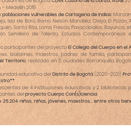
 bailarines de Bogotá:
CLAN
,
Casona de la Danza, ASAB
20
– Medellín 2015
de
poblaciones vulnerables de Cartagena de Indias:
Manzanil
ja, Isla de Barú, Barrio Nelson Mandela, Olaya, El Pozón, 
equén, Santa Rita, Loma Fresca, Pasacaballos, Bayunca, et
ón Semillero de Talento, Estudios Contemporáneos
s participantes del proyecto
El Colegio del Cuerpo en el 
enes, bailarines, maestros, padres de familia, partici
l Territorio
, realizado en 5 ciudades: Barranquilla, Bogo
munidad educativa del
Distrito de Bogotá
(2020–2021)
Pro
Estro**
lescentes de 4 instituciones educativas y 2 biblioteca
cipantes del
proyecto
Cuerpo Con(s)ciencia
 25.204 niños, niñas, jóvenes, maestros… entre otros benef