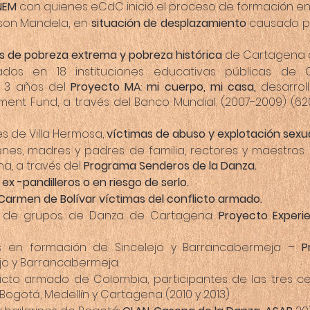
NEM
con quienes eCdC inició el proceso de formación en 
elson Mandela, en
situación de desplazamiento
causado po
s de pobreza extrema y pobreza histórica
de Cartagena d
izados en 18 instituciones educativas públicas de 
e 3 años del
Proyecto MA
:
mi cuerpo, mi casa,
desarrol
ent Fund, a través del Banco Mundial. (2007-2009) (62
s de Villa Hermosa,
víctimas de abuso y explotación sexua
óvenes, madres y padres de familia, rectores y maestro
a, a través del
Programa Senderos de la Danza.
ex -pandilleros o en riesgo de serlo.
Carmen de Bolívar víctimas del conflicto armado.
s de grupos de Danza de Cartagena:
Proyecto Experie
es en formación de Sincelejo y Barrancabermeja –
P
jo y Barrancabermeja.
flicto armado de Colombia, participantes de las tres 
Bogotá, Medellín y Cartagena (2010 y 2013)