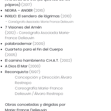
pájaros)
(2017)
NEGRA – ANGER
(2016)
INXILIO: El sendero de lágrimas
(2010)
-
Coreógrafa Asociada: Marie France Delieuvin
7 Visiones del Amén
(2012)
-
Coreógrafa Asociada: Marie-
France Delieuvin
palabrademar
(2009)
Cuarteto para el Fin del Cuerpo
(2005)
El camino hambriento C.H.A.T.
(2002)
A Dios El Mar
(2000)
Reconquista
(1997)
Concepción y Dirección: Álvaro
Restrepo
Coreografía: Marie-France
Delieuvin / Álvaro Restrepo
Obras concebidas y dirigidas por
Marie-France Delieuvin